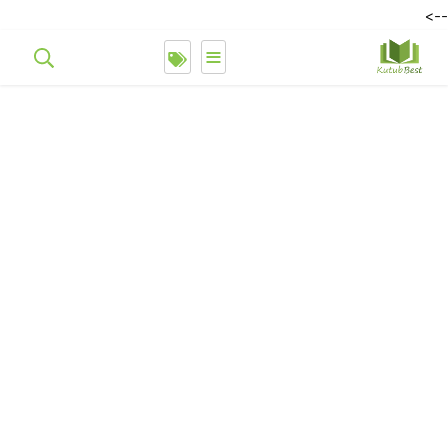
-->
≡