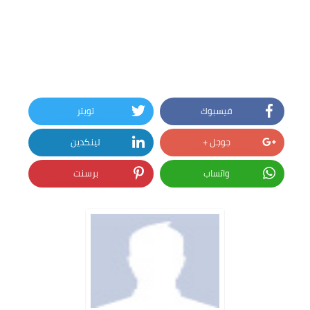
فيسبوك
تويتر
جوجل +
لينكدين
واتساب
برسنت